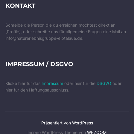
KONTAKT
Schreibe die Person die du erreichen möchtest direkt an
[Profile], oder schreibe uns für allgemeine Fragen eine Mail an
info@naturerlebnisgruppe-elbtalaue.de.
IMPRESSUM / DSGVO
Klicke hier für das
Impressum
oder hier für die
DSGVO
oder
hier für den Haftungsausschluss.
Präsentiert von WordPress
Inspiro WordPress Theme von
WPZOOM