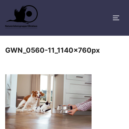
Zu
Inhalten
SEIT
springen
GWN_0560-11_1140x760px